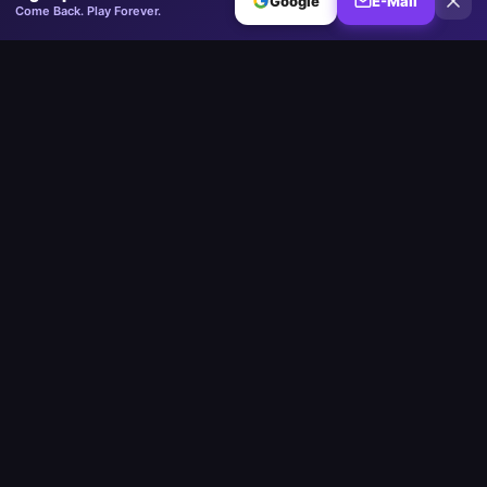
Google
E-Mail
Come Back. Play Forever.
Minesweeper
.now
Die kompetitive Minesweeper-Plattform. Standard, Ohne Raten,
Mehrspieler.
Spielen
Play Minesweeper
Beginner Minesweeper
Intermediate Minesweeper
Expert Minesweeper
Minesweeper Ohne Raten
Tägliche Herausforderung
Mehrspieler
Custom Board
Google Minesweeper
Strait of Hormuz
Community