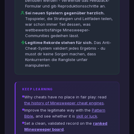
behoben werden - verwende das Feedback-
Formular und gib Reproduktionsschritte an.
Sei neuen Spielern gegenüber herzlich.
Topspieler, die Strategien und Leitfäden teilen,
war schon immer Teil dessen, was
wettbewerbsfähige Minesweeper-
Communities gedeihen lässt.
Legitime Rekorde stehen für sich.
Das Anti-
Cheat-System validiert jedes Ergebnis - du
musst dir keine Sorgen machen, dass
Konkurrenten die Rangliste unfair
manipulieren.
KEEP LEARNING
Why cheats have no place in fair play: read
the history of Minesweeper cheat engines
.
Improve the legitimate way with the
Pattern
Bible
, and see whether it is
skill or luck
.
Set a clean, validated record on the
ranked
Minesweeper board
.