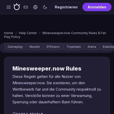
Registrieren
Anmelden
Home
/
Help Center
/
Minesweeper.now Community Rules & Fair
Play Policy
Gameplay
Muster
Effizienz
Trophäen
Arena
Edelst
Minesweeper.now Rules
Diese Regeln gelten für alle Nutzer von
Minesweeper.now. Sie existieren, um den
Wettbewerb fair und die Community respektvoll zu
halten. Verstöße können zu einer Verwarnung,
Sperrung oder dauerhaftem Bann führen.
KONTO-REGELN