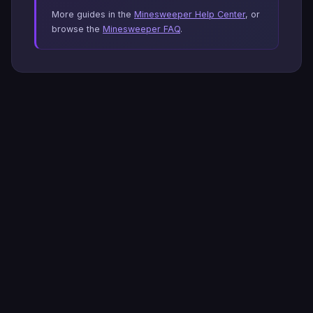
More guides in the
Minesweeper Help Center
, or
browse the
Minesweeper FAQ
.