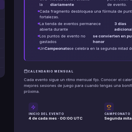
la
diariamente
de evento.
Cada fragmento desbloquea una fórmula de puntuac
fortalezas.
La tienda de eventos permanece
3 días
abierta durante
adiciona
Los puntos de evento no
se convierten en pu
gastados
honor
Un
Campeonato
se celebra en la segunda mitad 
CALENDARIO MENSUAL
Cada evento sigue un ritmo mensual fijo. Conocer el calen
mejores sesiones de juego para cuando tengas una boni
próxima.
INICIO DEL EVENTO
CAMPEONATO
4 de cada mes · 00:00 UTC
Segunda mitad