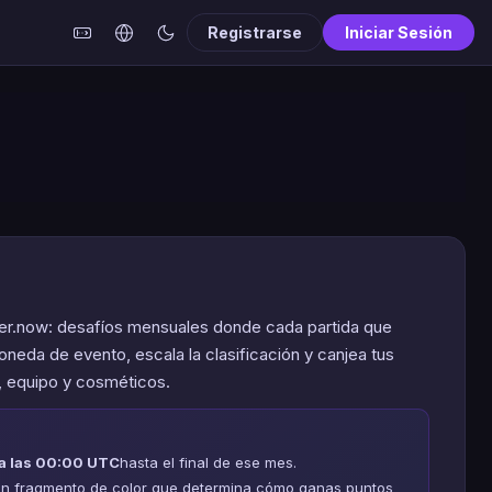
Registrarse
Iniciar Sesión
er.now: desafíos mensuales donde cada partida que
neda de evento, escala la clasificación y canjea tus
, equipo y cosméticos.
 a las 00:00 UTC
hasta el final de ese mes.
 un fragmento de color que determina cómo ganas puntos