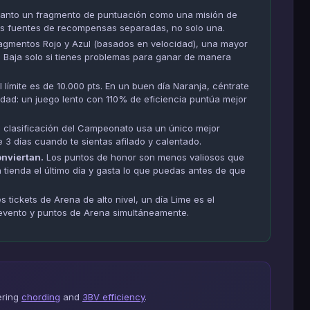
tanto un fragmento de puntuación como una misión de
dos fuentes de recompensas separadas, no solo una.
agmentos Rojo y Azul (basados en velocidad), una mayor
la. Baja solo si tienes problemas para ganar de manera
l límite es de 10.000 pts. En un buen día Naranja, céntrate
dad: un juego lento con 110% de eficiencia puntúa mejor
 clasificación del Campeonato usa un único mejor
e 3 días cuando te sientas afilado y calentado.
onviertan.
Los puntos de honor son menos valiosos que
 tienda el último día y gasta lo que puedas antes de que
es tickets de Arena de alto nivel, un día Lime es el
evento y puntos de Arena simultáneamente.
ering
chording
and
3BV efficiency
.