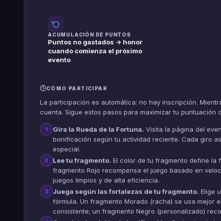
ACUMULACIÓN DE PUNTOS
Puntos no gastados → honor
cuando comienza el próximo
evento
CÓMO PARTICIPAR
La participación es automática: no hay inscripción. Mient
cuenta. Sigue estos pasos para maximizar tu puntuación 
Gira la Rueda de la Fortuna.
Visita la página del even
1
bonificación según tu actividad reciente. Cada giro a
especial.
Lee tu fragmento.
El color de tu fragmento define la 
2
fragmento Rojo recompensa el juego basado en veloc
juegos limpios y de alta eficiencia.
Juega según las fortalezas de tu fragmento.
Elige u
3
fórmula. Un fragmento Morado (racha) se usa mejor e
consistente; un fragmento Negro (personalizado) recom