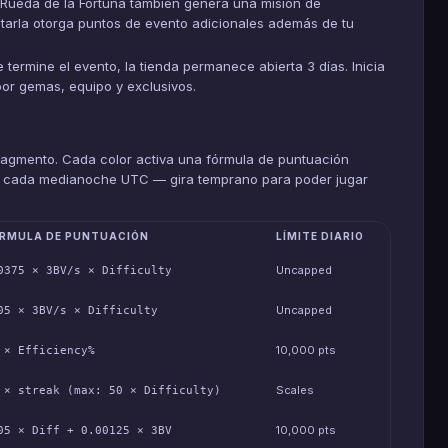
 Rueda de la Fortuna también genera una misión de
letarla otorga puntos de evento adicionales además de tu
ermine el evento, la tienda permanece abierta 3 días. Inicia
or gemas, equipo y exclusivos.
S
ragmento. Cada color activa una fórmula de puntuación
ian cada medianoche UTC — gira temprano para poder jugar
RMULA DE PUNTUACIÓN
LÍMITE DIARIO
Uncapped
0375 × 3BV/s × Difficulty
Uncapped
05 × 3BV/s × Difficulty
10,000 pts
 × Efficiency%
Scales
 × streak (max: 50 × Difficulty)
10,000 pts
05 × Diff + 0.00125 × 3BV