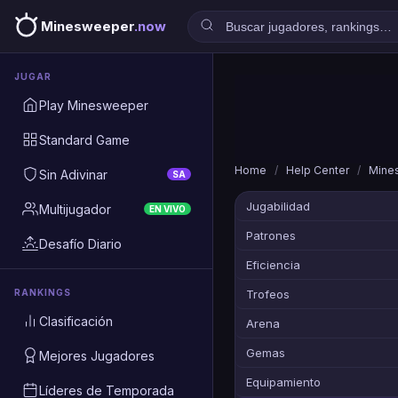
Minesweeper
.now
JUGAR
Play Minesweeper
Standard Game
Home
/
Help Center
/
Mines
Sin Adivinar
SA
Jugabilidad
Multijugador
EN VIVO
Patrones
Desafío Diario
Eficiencia
RANKINGS
Trofeos
Clasificación
Arena
Gemas
Mejores Jugadores
Equipamiento
Líderes de Temporada