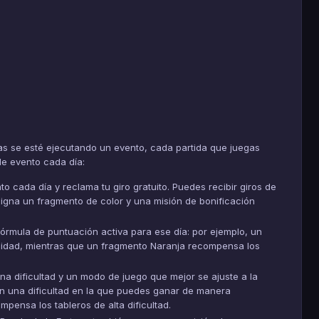
ras se esté ejecutando un evento, cada partida que juegas
de evento cada día:
to cada día y reclama tu giro gratuito. Puedes recibir giros de
signa un fragmento de color y una misión de bonificación
fórmula de puntuación activa para ese día: por ejemplo, un
idad, mientras que un fragmento Naranja recompensa los
na dificultad y un modo de juego que mejor se ajuste a la
n una dificultad en la que puedes ganar de manera
pensa los tableros de alta dificultad.