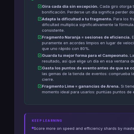
Gira cada día sin excepción.
Cada giro otorga 
bonificación. Perderse un día significa perder 
Adapta la dificultad a tu fragmento.
Para los fr
dificultad multiplica significativamente la fórmu
consistente.
Fragmento Naranja = sesiones de eficiencia.
E
puramente en acordes limpios en lugar de veloci
que uno rápido con 80%.
Guarda tu mejor forma para el Campeonato.
La
resultado, así que elige un día en esa ventana d
Gasta los puntos de evento antes de que se c
las gemas de la tienda de eventos: comprueba la
cierre.
Fragmento Lime = ganancias de Arena.
Si tien
momento ideal para usarlos: puntúas puntos de 
KEEP LEARNING
Score more on speed and efficiency shards by mast