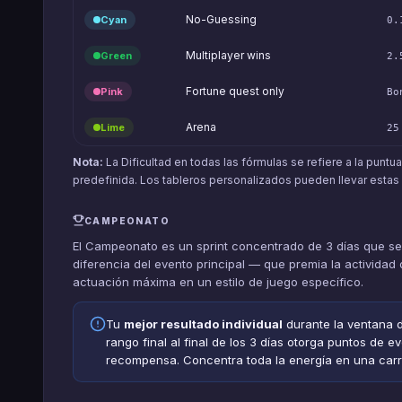
No-Guessing
Cyan
0.
Multiplayer wins
Green
2.
Fortune quest only
Pink
Bo
Arena
Lime
25
Nota:
La Dificultad en todas las fórmulas se refiere a la puntua
predefinida. Los tableros personalizados pueden llevar estas 
CAMPEONATO
El Campeonato es un sprint concentrado de 3 días que se
diferencia del evento principal — que premia la actividad
actuación máxima en un estilo de juego específico.
Tu
mejor resultado individual
durante la ventana d
rango final al final de los 3 días otorga puntos de
recompensa. Concentra toda la energía en una carr