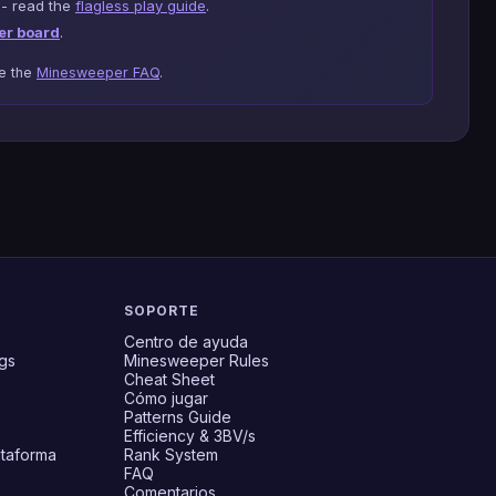
 - read the
flagless play guide
.
er board
.
se the
Minesweeper FAQ
.
SOPORTE
Centro de ayuda
gs
Minesweeper Rules
Cheat Sheet
Cómo jugar
Patterns Guide
Efficiency & 3BV/s
ataforma
Rank System
FAQ
Comentarios