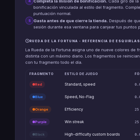
Completa la misión de bonificación.
Cada giro de la
4
bonificación vinculada al estilo del fragmento. Comp
puntuación normal.
Gasta antes de que cierre la tienda.
Después de que t
5
sesión durante esa ventana para canjear tus puntos p
RUEDA DE LA FORTUNA - REFERENCIA DE ESQUIRLA
La Rueda de la Fortuna asigna uno de nueve colores de f
distinta con un máximo diario. Los fragmentos se reinic
con tu fragmento todo el día.
FRAGMENTO
ESTILO DE JUEGO
FÓ
Standard, speed
Red
0.
Speed, No-Flag
Blue
0.
Efficiency
Orange
25
Win streak
Purple
25
High-difficulty custom boards
Black
0.