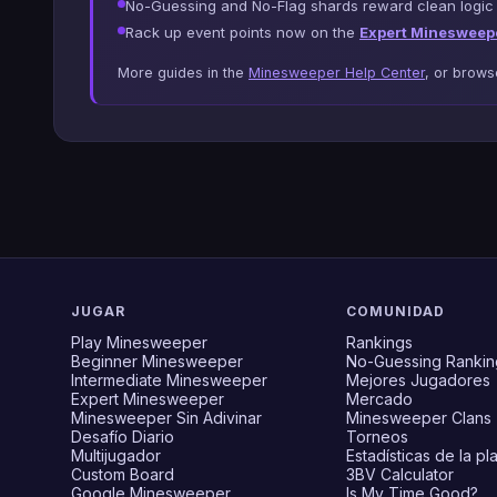
No-Guessing and No-Flag shards reward clean logic
Rack up event points now on the
Expert Minesweep
More guides in the
Minesweeper Help Center
, or brow
JUGAR
COMUNIDAD
Play Minesweeper
Rankings
Beginner Minesweeper
No-Guessing Rankin
Intermediate Minesweeper
Mejores Jugadores
Expert Minesweeper
Mercado
Minesweeper Sin Adivinar
Minesweeper Clans
Desafío Diario
Torneos
Multijugador
Estadísticas de la pl
Custom Board
3BV Calculator
Google Minesweeper
Is My Time Good?