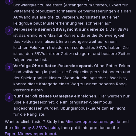
1
Schwierigkeit zu meistern (Anfänger zum Starten, Expert für
Veteranen) produziert schnellere Zeitverbesserungen als den
Aufwand auf alle drei zu verteilen. Konsistenz auf einer
Feldgröße baut Mustererkennung viel schneller auf.
Verbessere deinen 3BV/s, nicht nur deine Zeit.
Der 3BV/s
2
ist das ehrlichere Maß für Können, da er die Schwierigkeit
des Feldes normalisiert. Eine niedrigere Zeit auf einem
leichten Feld kann trotzdem ein schlechtes 3BV/s haben. Ziel
ist es, den 3BV/s mit der Zeit zu steigern, und bessere Zeiten
folgen von selbst.
Verfolge Ohne-Raten-Rekorde separat.
Ohne-Raten-Felder
3
sind vollständig logisch – die Fähigkeitsgrenze ist anders und
der Spielerpool ist kleiner. Wenn du ein logischer Löser bist,
könnte diese Kategorie einen Weg zu einem höheren Rang-
Perzentil bieten.
Nur über offizielles Gameplay einreichen.
Hier werden nur
4
Spiele aufgezeichnet, die im Ranglisten-Spielmodus
abgeschlossen wurden. Übungsmodus-Läufe zählen nicht
für die Rangliste.
Want to climb faster? Study the
Minesweeper patterns guide
and
the
efficiency & 3BV/s guide
, then put it into practice on the
Expert Minesweeper board
.