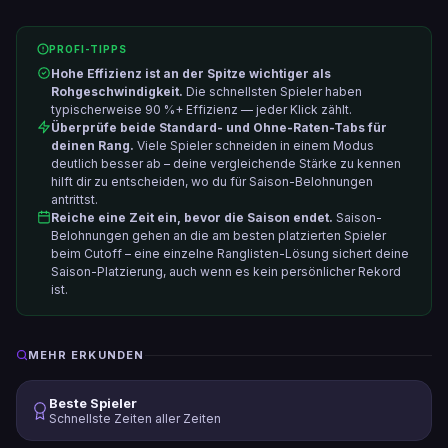
PROFI-TIPPS
Hohe Effizienz ist an der Spitze wichtiger als
Rohgeschwindigkeit.
Die schnellsten Spieler haben
typischerweise 90 %+ Effizienz — jeder Klick zählt.
Überprüfe beide Standard- und Ohne-Raten-Tabs für
deinen Rang.
Viele Spieler schneiden in einem Modus
deutlich besser ab – deine vergleichende Stärke zu kennen
hilft dir zu entscheiden, wo du für Saison-Belohnungen
antrittst.
Reiche eine Zeit ein, bevor die Saison endet.
Saison-
Belohnungen gehen an die am besten platzierten Spieler
beim Cutoff – eine einzelne Ranglisten-Lösung sichert deine
Saison-Platzierung, auch wenn es kein persönlicher Rekord
ist.
MEHR ERKUNDEN
Beste Spieler
Schnellste Zeiten aller Zeiten