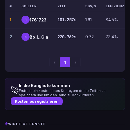
#
SPIELER
ZEIT
3BV/S
EFFIZIENZ
1
101.257s
1.61
84.5%
1761723
1
2
220.769s
0.72
73.4%
Bo_L_Gia
B
‹
1
›
In die Rangliste kommen
🚀
Erstelle ein kostenloses Konto, um deine Zeiten zu
speichern und um den Rang zu konkurrieren.
Kostenlos registrieren
WICHTIGE PUNKTE