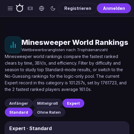
Registrieren
Anmelden
Minesweeper World Rankings
Wettbewerbsranglisten nach Trophäenanzahl
Minesweeper world rankings compare the fastest ranked
clears by time, 3BV/s, and efficiency. Filter by difficulty and
season to study top Standard-mode results, or switch to the
No-Guessing rankings for the logic-only pool. The current
Expert record in this category is 101.257s, set by 1761723, and
the 2 fastest ranked players average 161.0s.
Anfänger
Mittelgroß
Expert
Standard
Ohne Raten
Expert · Standard