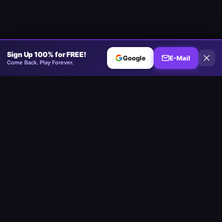
Sign Up 100% for FREE!
Google
E-Mail
Come Back. Play Forever.
Minesweeper
.now
Die kompetitive Minesweeper-Plattform. Standard, Ohne Raten,
Mehrspieler.
Spielen
Play Minesweeper
Beginner Minesweeper
Intermediate Minesweeper
Expert Minesweeper
Minesweeper Ohne Raten
Tägliche Herausforderung
Mehrspieler