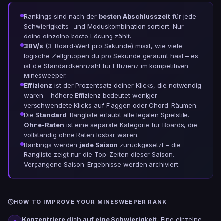
Rankings sind nach der
besten Abschlusszeit
für jede
Schwierigkeits- und Moduskombination sortiert. Nur
deine einzelne beste Lösung zählt.
3BV/s
(3-Board-Wert pro Sekunde) misst, wie viele
logische Zellgruppen du pro Sekunde geräumt hast – es
ist die Standardkennzahl für Effizienz im kompetitiven
Minesweeper.
Effizienz
ist der Prozentsatz deiner Klicks, die notwendig
waren – höhere Effizienz bedeutet weniger
verschwendete Klicks auf Flaggen oder Chord-Räumen.
Die
Standard
-Rangliste erlaubt alle legalen Spielstile.
Ohne-Raten
ist eine separate Kategorie für Boards, die
vollständig ohne Raten lösbar waren.
Rankings werden
jede Saison
zurückgesetzt – die
Rangliste zeigt nur die Top-Zeiten dieser Saison.
Vergangene Saison-Ergebnisse werden archiviert.
HOW TO IMPROVE YOUR MINESWEEPER RANK
Konzentriere dich auf eine Schwierigkeit.
Eine einzelne