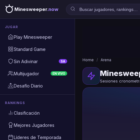
Minesweeper
.now
JUGAR
Play Minesweeper
Standard Game
Home
/
Arena
Sin Adivinar
SA
Mineswee
Multijugador
EN VIVO
Sesiones cronometra
Desafío Diario
RANKINGS
Clasificación
Mejores Jugadores
Líderes de Temporada