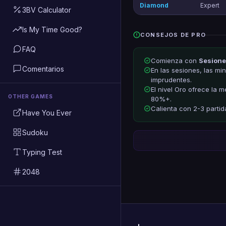
Diamond
Expert
3BV Calculator
Is My Time Good?
CONSEJOS DE PRO
FAQ
Comienza con
Sesione
Comentarios
En las sesiones, las mi
imprudentes.
El nivel Oro ofrece la 
OTHER GAMES
80%+.
Calienta con 2-3 partid
Have You Ever
Sudoku
Typing Test
2048