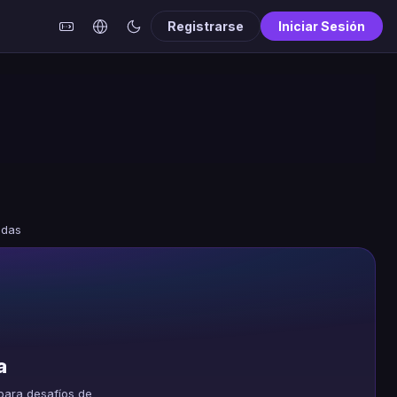
Registrarse
Iniciar Sesión
adas
a
ara desafíos de