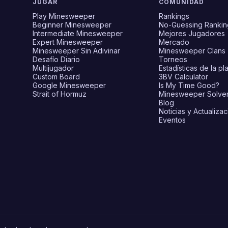
JUGAR
COMUNIDAD
Play Minesweeper
Rankings
Beginner Minesweeper
No-Guessing Rankin
Intermediate Minesweeper
Mejores Jugadores
Expert Minesweeper
Mercado
Minesweeper Sin Adivinar
Minesweeper Clans
Desafío Diario
Torneos
Multijugador
Estadísticas de la pl
Custom Board
3BV Calculator
Google Minesweeper
Is My Time Good?
Strait of Hormuz
Minesweeper Solve
Blog
Noticias y Actualiza
Eventos