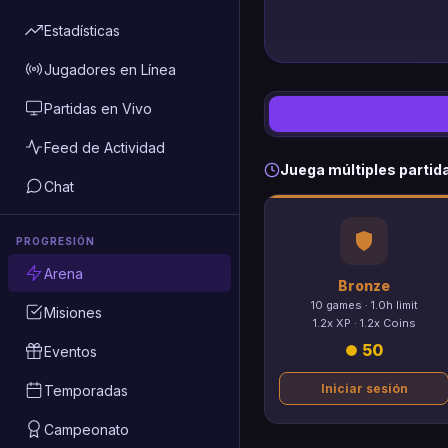
Estadísticas
Jugadores en Línea
Partidas en Vivo
Feed de Actividad
Juega múltiples partida
Chat
PROGRESIÓN
Arena
Bronze
10 games · 1.0h limit
Misiones
1.2x XP · 1.2x Coins
50
Eventos
Iniciar sesión
Temporadas
Campeonato