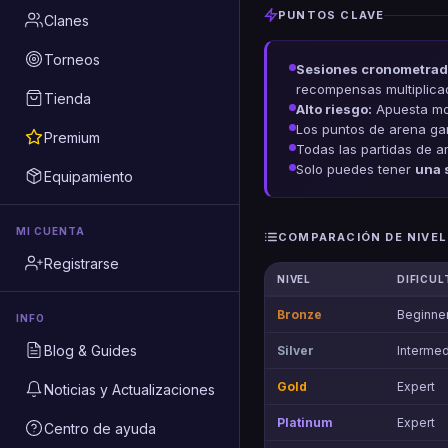
PUNTOS CLAVE
Clanes
Torneos
Sesiones cronometrad
recompensas multiplica
Tienda
Alto riesgo:
Apuesta mon
Los puntos de arena g
Premium
Todas las partidas de a
Solo puedes tener
una 
Equipamiento
MI CUENTA
COMPARACIÓN DE NIVEL
Registrarse
NIVEL
DIFICUL
Bronze
Beginne
INFO
Blog & Guides
Silver
Intermed
Gold
Expert
Noticias y Actualizaciones
Platinum
Expert
Centro de ayuda