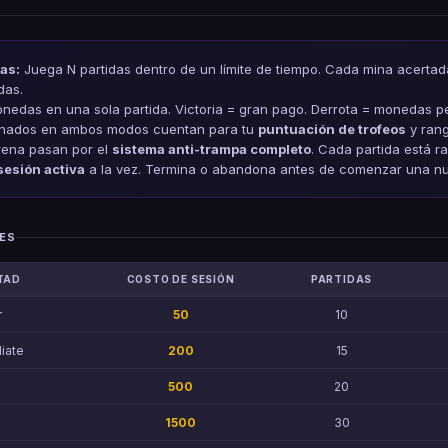
as:
Juega N partidas dentro de un límite de tiempo. Cada mina acertad
das.
edas en una sola partida. Victoria = gran pago. Derrota = monedas p
anados en ambos modos cuentan para tu
puntuación de trofeos
y rang
rena pasan por el
sistema anti-trampa completo
. Cada partida está r
sesión activa
a la vez. Termina o abandona antes de comenzar una n
ES
TAD
COSTO DE SESIÓN
PARTIDAS
r
50
10
iate
200
15
500
20
1500
30