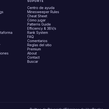
SOPORTE
Centro de ayuda
gs
Minesweeper Rules
Cheat Sheet
Cómo jugar
Patterns Guide
Efficiency & 3BV/s
ataforma
Rank System
FAQ
Comentarios
r
Reglas del sitio
Premium
ciones
About
Contact
Buscar