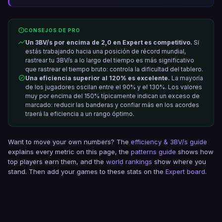
CONSEJOS DE PRO
Un 3BV/s por encima de 2,0 en Expert es competitivo.
Si
estás trabajando hacia una posición de récord mundial,
rastrear tu 3BV/s a lo largo del tiempo es más significativo
que rastrear el tiempo bruto: controla la dificultad del tablero.
Una eficiencia superior al 120% es excelente.
La mayoría
de los jugadores oscilan entre el 90% y el 130%. Los valores
muy por encima del 150% típicamente indican un exceso de
marcado: reducir las banderas y confiar más en los acordes
traerá la eficiencia a un rango óptimo.
Want to move your own numbers? The
efficiency & 3BV/s guide
explains every metric on this page, the
patterns guide
shows how
top players earn them, and the
world rankings
show where you
stand. Then add your games to these stats on the
Expert board
.