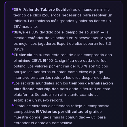
3BV (Valor de Tablero Bechler)
es el número mínimo
teórico de clics izquierdos necesarios para resolver un
tablero. Los tableros más grandes y abiertos tienen un
3BV más alto.
3BV/s
es 3BV dividido por el tiempo de solución — la
medida estándar de velocidad en Minesweeper. Mayor
es mejor. Los jugadores Expert de élite superan los 3,0
3BV/s.
Eficiencia
es tu recuento real de clics comparado con
el mínimo (3BV). El 100 % significa que cada clic fue
óptimo. Los valores por encima del 100 % son típicos
porque las banderas cuentan como clics; el juego
intensivo en acordes reduce los clics desperdiciados.
Los récords mundiales son los
tiempos de finalización
clasificada más rápidos
para cada dificultad en esta
plataforma. Se actualizan al instante cuando se
establece un nuevo récord.
El total de victorias clasificadas refleja el compromiso
competitivo. El
Victorias por dificultad
el gráfico
muestra dónde juega más la comunidad — útil para
entender el contexto competitivo.