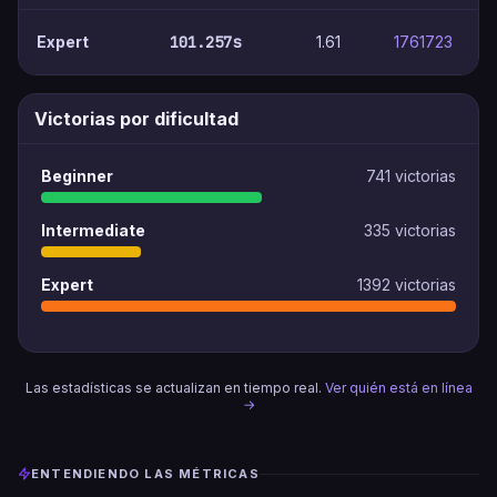
Expert
101.257s
1.61
1761723
Victorias por dificultad
Beginner
741 victorias
Intermediate
335 victorias
Expert
1392 victorias
Las estadísticas se actualizan en tiempo real.
Ver quién está en línea
→
ENTENDIENDO LAS MÉTRICAS