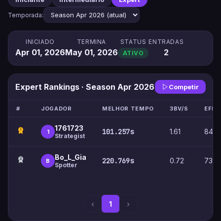
Temporada:
INICIADO
TERMINA
STATUS
ENTRADAS
Apr 01, 2026
May 01, 2026
2
ATIVO
Expert Rankings · Season Apr 2026
Competir
#
JOGADOR
MELHOR TEMPO
3BV/S
EFIC
1761723
1
101.257s
1.61
84.
1
Strategist
Bo_L_Gia
2
220.769s
0.72
73.
B
Spotter
‹
1
›