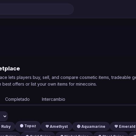
etplace
e lets players buy, sell, and compare cosmetic items, tradeable g
the best offers or list your own items for minecoins.
Completado
Intercambio
🟠 Topaz
 Ruby
💜 Amethyst
🔵 Aquamarine
💚 Emerald