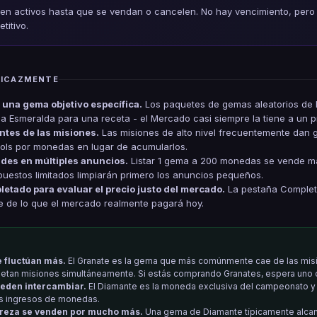
n activos hasta que se vendan o cancelen. No hay vencimiento, pero 
titivo.
FICAZMENTE
una gema objetivo específica.
Los paquetes de gemas aleatorios de l
a Esmeralda para una receta - el Mercado casi siempre la tiene a un p
tes de las misiones.
Las misiones de alto nivel frecuentemente dan
lols por monedas en lugar de acumularlos.
des en múltiples anuncios.
Listar 1 gema a 200 monedas se vende má
estos limitados limpiarán primero los anuncios pequeños.
etado para evaluar el precio justo del mercado.
La pestaña Completa
le de lo que el mercado realmente pagará hoy.
e fluctúan más.
El Granate es la gema que más comúnmente cae de las misi
tan misiones simultáneamente. Si estás comprando Granates, espera uno o
ueden intercambiar.
El Diamante es la moneda exclusiva del campeonato y 
os ingresos de monedas.
reza se venden por mucho más.
Una gema de Diamante típicamente alcanz