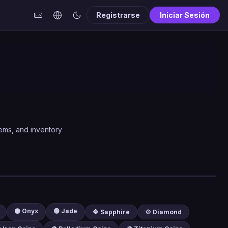
Registrarse
Iniciar Sesión
ems, and inventory
⚫ Onyx
🟢 Jade
🔷 Sapphire
💠 Diamond