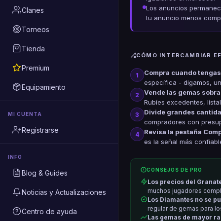
Los anuncios permanece
Clanes
tu anuncio menos compe
Torneos
Tienda
CÓMO INTERCAMBIAR E
Premium
Compra cuando tengas 
1
específica - digamos, un
Equipamiento
Vende las gemas sobran
2
Rubíes excedentes, lísta
Divide grandes cantida
3
MI CUENTA
compradores con presupu
Registrarse
Revisa la pestaña Compl
4
es la señal más confiab
INFO
CONSEJOS DE PRO
Blog & Guides
Los precios del Granat
muchos jugadores comple
Noticias y Actualizaciones
Los Diamantes no se p
regular de gemas para l
Centro de ayuda
Las gemas de mayor ra