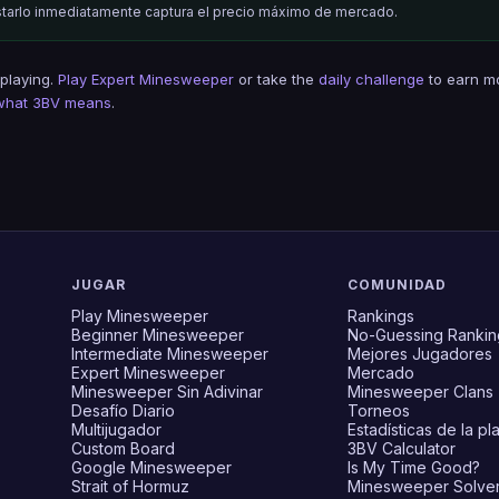
istarlo inmediatamente captura el precio máximo de mercado.
 playing.
Play Expert Minesweeper
or take the
daily challenge
to earn m
what 3BV means
.
JUGAR
COMUNIDAD
Play Minesweeper
Rankings
Beginner Minesweeper
No-Guessing Rankin
Intermediate Minesweeper
Mejores Jugadores
Expert Minesweeper
Mercado
Minesweeper Sin Adivinar
Minesweeper Clans
Desafío Diario
Torneos
Multijugador
Estadísticas de la pl
Custom Board
3BV Calculator
Google Minesweeper
Is My Time Good?
Strait of Hormuz
Minesweeper Solve