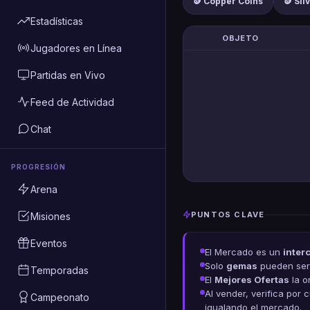
🪙 Copper Coins
🪙 Sil
Estadísticas
OBJETO
Jugadores en Línea
Partidas en Vivo
Feed de Actividad
Chat
PROGRESIÓN
Arena
PUNTOS CLAVE
Misiones
Eventos
El Mercado es un
inter
Solo
gemas
pueden ser 
Temporadas
El
Mejores Ofertas
la o
Al vender, verifica por 
Campeonato
igualando el mercado.