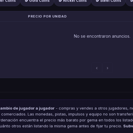
ver Coins
🪙 Gold Coins
🪙 Nickel Coins
🪙 Steel Coins

PRECIO POR UNIDAD
No se encontraron anuncios.
‹
›
cambio de jugador a jugador
- compras y vendes a otros jugadores, no
comerciados. Las monedas, pistas, impulsos y equipo no son transferi
rdenación encuentra el precio más barato por gema en todos los lista
cuánto otros están listando la misma gema antes de fijar tu precio.
Subv