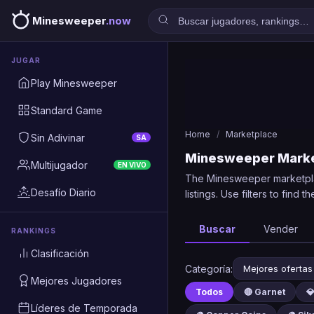
Minesweeper
.now
JUGAR
Play Minesweeper
Standard Game
Home
/
Marketplace
Sin Adivinar
SA
Minesweeper Mark
Multijugador
EN VIVO
The Minesweeper marketplac
Desafío Diario
listings. Use filters to find 
Buscar
Vender
RANKINGS
Clasificación
Categoría:
Mejores Jugadores
Todos
🔴 Garnet

Líderes de Temporada